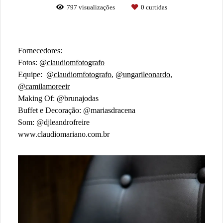
797
visualizações
0
curtidas
Fornecedores:
Fotos:
@claudiomfotografo
Equipe:
@claudiomfotografo
,
@ungarileonardo
,
@camilamoreeir
Making Of: @brunajodas
Buffet e Decoração: @mariasdracena
Som: @djleandrofreire
www.claudiomariano.com.br