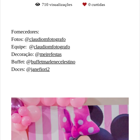
710
visualizações
0
curtidas
Fornecedores:
Fotos:
@claudiomfotografo
Equipe: @
claudiomfotografo
Decoração: @
meirefestas
Buffet: @
buffetmarlenecelestino
Doces:
@janefiori2