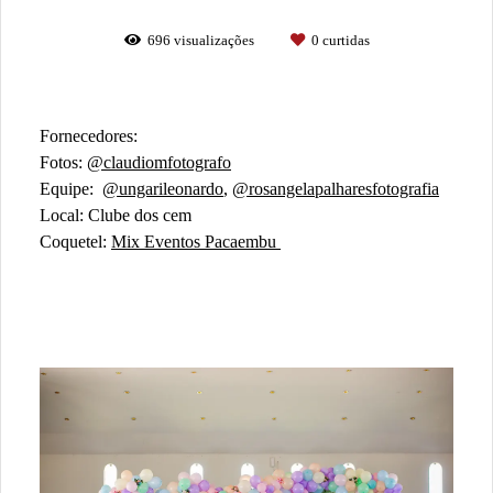
696
visualizações
0
curtidas
Fornecedores:
Fotos:
@claudiomfotografo
Equipe:
@ungarileonardo
,
@rosangelapalharesfotografia
Local: Clube dos cem
Coquetel:
Mix Eventos Pacaembu