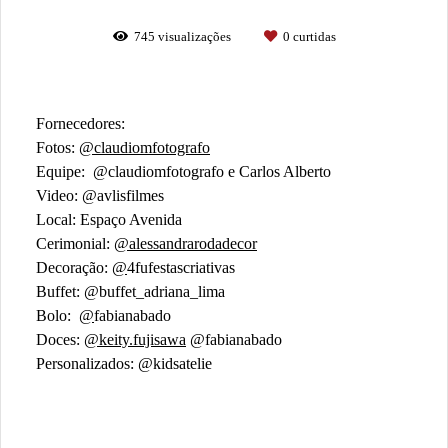
745
visualizações
0
curtidas
Fornecedores:
Fotos:
@claudiomfotografo
Equipe: @claudiomfotografo e Carlos Alberto
Video: @avlisfilmes
Local: Espaço Avenida
Cerimonial:
@alessandrarodadecor
Decoração:
@
4fufestascriativas
Buffet: @buffet_adriana_lima
Bolo:
@
fabianabado
Doces:
@keity.fujisawa
@fabianabado
Personalizados: @kidsatelie