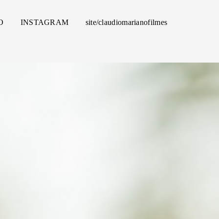
O
INSTAGRAM
site/claudiomarianofilmes